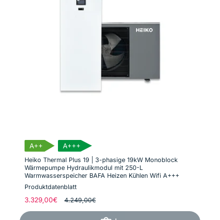
A++
A+++
Heiko Thermal Plus 19 | 3-phasige 19kW Monoblock
Wärmepumpe Hydraulikmodul mit 250-L
Warmwasserspeicher BAFA Heizen Kühlen Wifi A+++
Produktdatenblatt
Normaler
3.329,00€
Verkaufspreis
4.249,00€
Preis