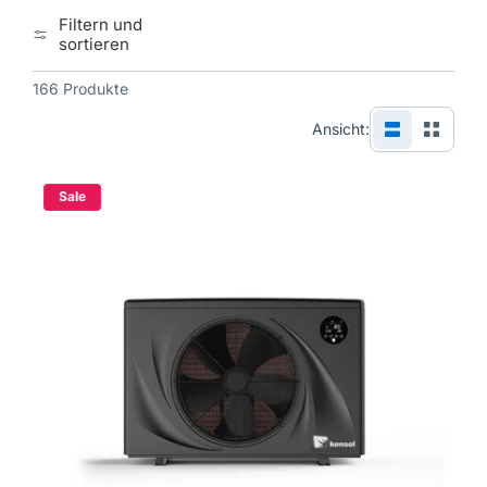
Insgesamt sind Wärmepumpen eine
Filtern und
sortieren
zukunftsweisende Lösung für
nachhaltige Energieversorgung und
166 Produkte
tragen zur Reduzierung von
Ansicht:
Energieverbrauch und CO2-Emissionen
bei. Ihre Bedeutung wird in den
Sale
kommenden Jahren voraussichtlich
weiter zunehmen.