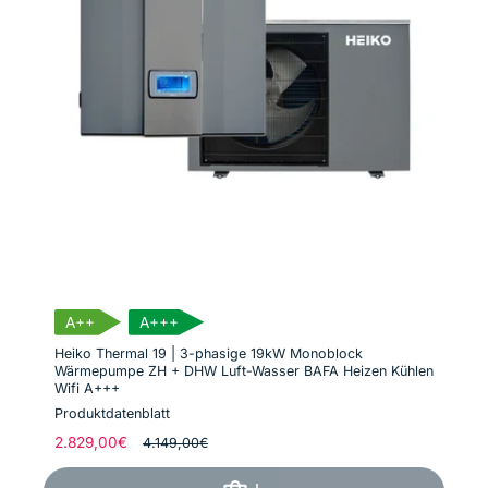
A++
A+++
Heiko Thermal 19 | 3-phasige 19kW Monoblock
Wärmepumpe ZH + DHW Luft-Wasser BAFA Heizen Kühlen
Wifi A+++
Produktdatenblatt
Normaler
2.829,00€
Verkaufspreis
4.149,00€
Preis