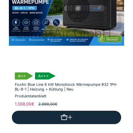
A++
A+++
FoxAir Blue Line 8 kW Monoblock Wärmepumpe R32 1PH
BL-8-1 | Heizung + Kühlung | Neu
Produktdatenblatt
Normaler
1.559,00€
Verkaufspreis
2.999,00€
Preis