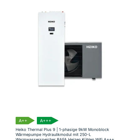
A++
A+++
Heiko Thermal Plus 9 | 1-phasige 9kW Monoblock
Wärmepumpe Hydraulikmodul mit 250-L
Warmwasserspeicher BAFA Heizen Kühlen Wifi A+++