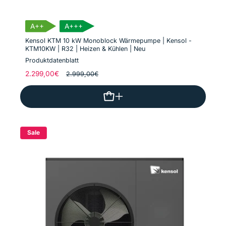
A++
A+++
Kensol KTM 10 kW Monoblock Wärmepumpe | Kensol -
KTM10KW | R32 | Heizen & Kühlen | Neu
Produktdatenblatt
Normaler
2.299,00€
Verkaufspreis
2.999,00€
Preis
Sale