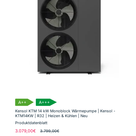
A++
A+++
Kensol KTM 14 kW Monoblock Wärmepumpe | Kensol -
KTM14KW | R32 | Heizen & Kühlen | Neu
Produktdatenblatt
Normaler
3.079,00€
Verkaufspreis
3.799,00€