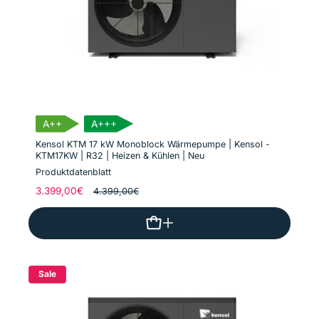
A++
A+++
Kensol KTM 17 kW Monoblock Wärmepumpe | Kensol -
KTM17KW | R32 | Heizen & Kühlen | Neu
Produktdatenblatt
Normaler
3.399,00€
Verkaufspreis
4.399,00€
Preis
Sale