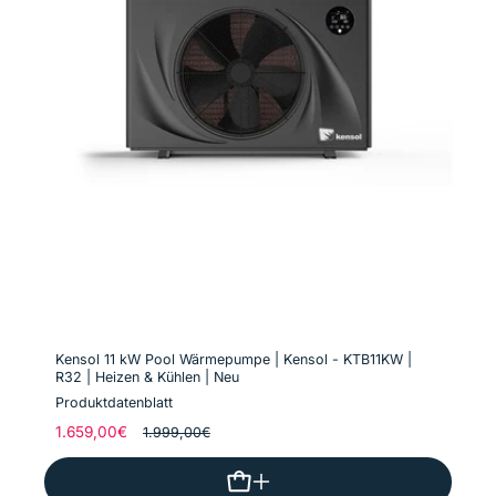
Kensol 11 kW Pool Wärmepumpe | Kensol - KTB11KW |
R32 | Heizen & Kühlen | Neu
Produktdatenblatt
Normaler
1.659,00€
Verkaufspreis
1.999,00€
Preis