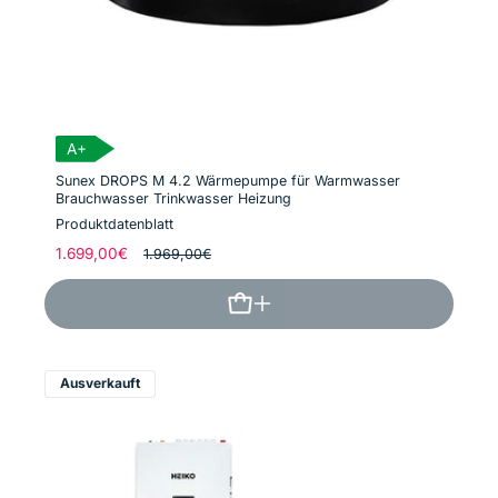
A+
Sunex DROPS M 4.2 Wärmepumpe für Warmwasser
Brauchwasser Trinkwasser Heizung
Produktdatenblatt
Normaler
1.699,00€
Verkaufspreis
1.969,00€
Preis
Ausverkauft