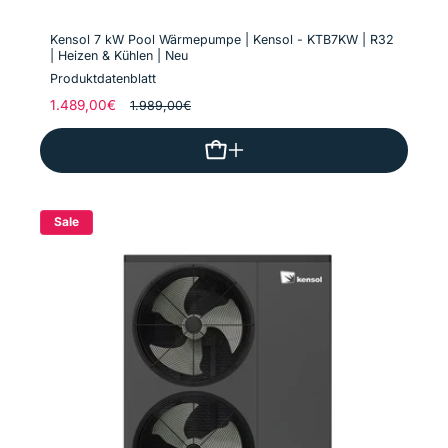
Kensol 7 kW Pool Wärmepumpe | Kensol - KTB7KW | R32
| Heizen & Kühlen | Neu
Produktdatenblatt
Normaler
1.489,00€
Verkaufspreis
1.989,00€
Preis
Sale