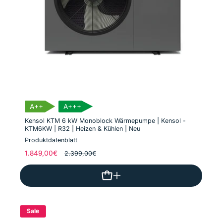
A++
A+++
Kensol KTM 6 kW Monoblock Wärmepumpe | Kensol -
KTM6KW | R32 | Heizen & Kühlen | Neu
Produktdatenblatt
Normaler
1.849,00€
Verkaufspreis
2.399,00€
Preis
Sale