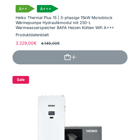
A++
A+++
Heiko Thermal Plus 15 | 3-phasige 15kW Monoblock
Wärmepumpe Hydraulikmodul mit 250-L
Warmwasserspeicher BAFA Heizen Kühlen Wifi A+++
Produktdatenblatt
Normaler
3.229,00€
Verkaufspreis
4.149,00€
Preis
Sale