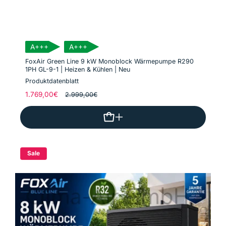
A+++
A+++
FoxAir Green Line 9 kW Monoblock Wärmepumpe R290
1PH GL-9-1 | Heizen & Kühlen | Neu
Produktdatenblatt
Normaler
1.769,00€
Verkaufspreis
2.999,00€
Preis
Sale