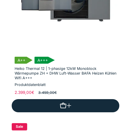
A++
A+++
Heiko Thermal 12 | 1-phasige 12kW Monoblock
Wärmepumpe ZH + DHW Luft-Wasser BAFA Heizen Kühlen
Wifi A+++
Produktdatenblatt
Normaler
2.399,00€
Verkaufspreis
3.459,00€
Preis
Sale