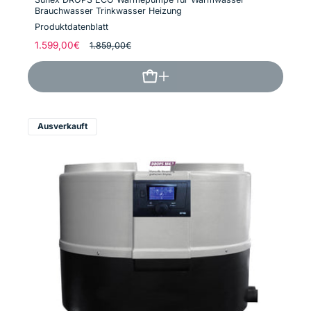
Brauchwasser Trinkwasser Heizung
Produktdatenblatt
Normaler
1.599,00€
Verkaufspreis
1.859,00€
Preis
Ausverkauft