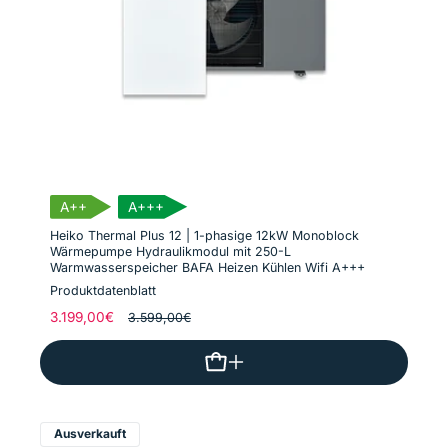
A++
A+++
Heiko Thermal Plus 12 | 1-phasige 12kW Monoblock
Wärmepumpe Hydraulikmodul mit 250-L
Warmwasserspeicher BAFA Heizen Kühlen Wifi A+++
Produktdatenblatt
Normaler
3.199,00€
Verkaufspreis
3.599,00€
Preis
Ausverkauft