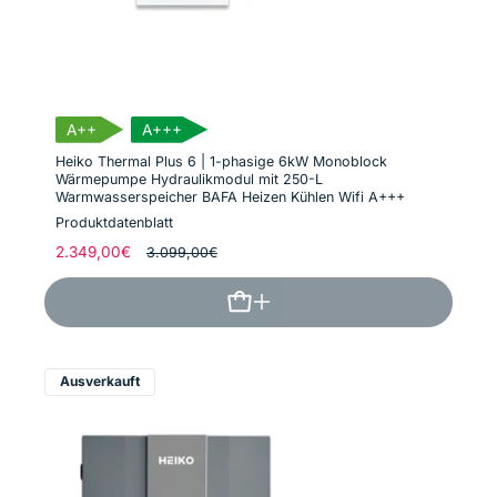
A++
A+++
Heiko Thermal Plus 6 | 1-phasige 6kW Monoblock
Wärmepumpe Hydraulikmodul mit 250-L
Warmwasserspeicher BAFA Heizen Kühlen Wifi A+++
Produktdatenblatt
Normaler
2.349,00€
Verkaufspreis
3.099,00€
Preis
Ausverkauft