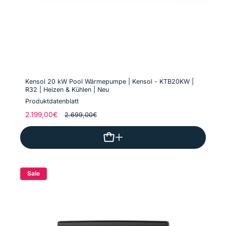
Kensol 20 kW Pool Wärmepumpe | Kensol - KTB20KW |
R32 | Heizen & Kühlen | Neu
Produktdatenblatt
Normaler
2.199,00€
Verkaufspreis
2.699,00€
Preis
Sale