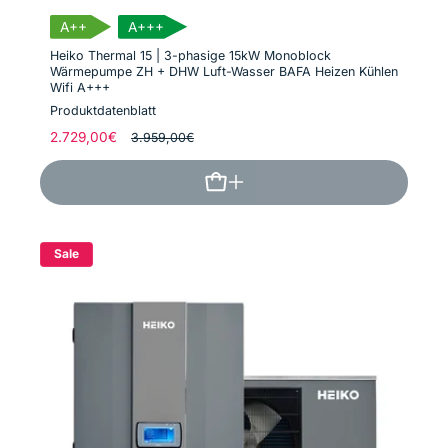
A++
A+++
Heiko Thermal 15 | 3-phasige 15kW Monoblock
Wärmepumpe ZH + DHW Luft-Wasser BAFA Heizen Kühlen
Wifi A+++
Produktdatenblatt
Normaler
2.729,00€
Verkaufspreis
3.959,00€
Preis
Sale