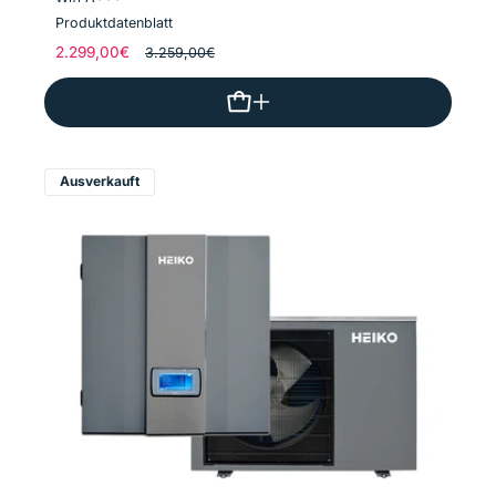
Produktdatenblatt
Normaler
2.299,00€
Verkaufspreis
3.259,00€
Preis
Ausverkauft