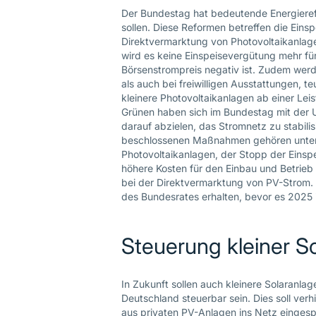
Der Bundestag hat bedeutende Energierefo
sollen. Diese Reformen betreffen die Eins
Direktvermarktung von Photovoltaikanlage
wird es keine Einspeisevergütung mehr f
Börsenstrompreis negativ ist. Zudem werde
als auch bei freiwilligen Ausstattungen, te
kleinere Photovoltaikanlagen ab einer Lei
Grünen haben sich im Bundestag mit der U
darauf abzielen, das Stromnetz zu stabili
beschlossenen Maßnahmen gehören unter a
Photovoltaikanlagen, der Stopp der Einsp
höhere Kosten für den Einbau und Betrieb 
bei der Direktvermarktung von PV-Strom
des Bundesrates erhalten, bevor es 2025 i
Steuerung kleiner S
In Zukunft sollen auch kleinere Solaranlag
Deutschland steuerbar sein. Dies soll ver
aus privaten PV-Anlagen ins Netz eingesp