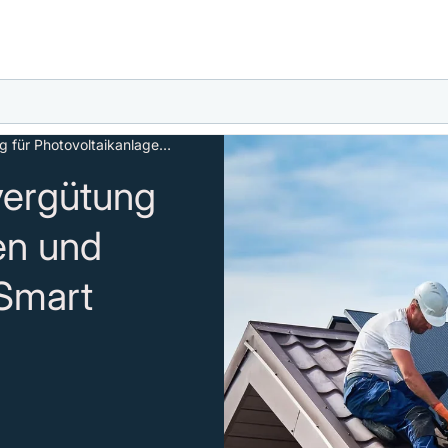
Reduzierte Einspeisevergütung für Photovoltaikanlagen und steigende Kosten für Smart Meter
vergütung
en und
 Smart