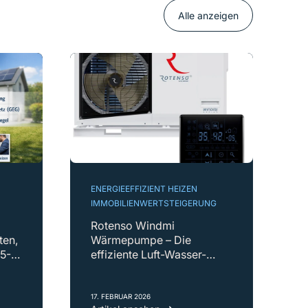
Alle anzeigen
ENERGIEEFFIZIENT HEIZEN
IMMOBILIENWERTSTEIGERUNG
Rotenso Windmi
ten,
Wärmepumpe – Die
65-
effiziente Luft-Wasser-
Wärmepumpe für Neubau
&amp; Altbau
17. FEBRUAR 2026