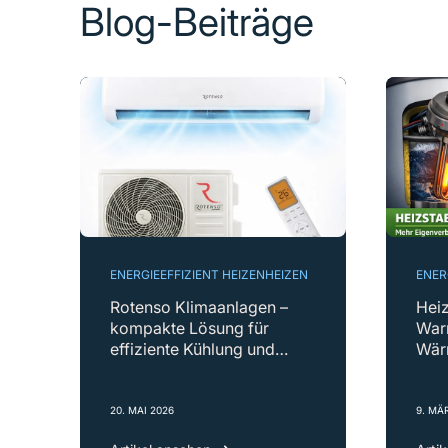
Blog-Beiträge
ENERGIEEFFIZIENT HEIZEN
HEIZEN
ENER
Rotenso Klimaanlagen –
Heiz
kompakte Lösung für
War
effiziente Kühlung und
Wär
Wärme
elek
20. MAI 2026
9. MÄ