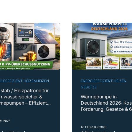
GIEEFFIZIENT HEIZEN
HEIZEN
ENERGIEEFFIZIENT HEIZEN
GESETZE
stab / Heizpatrone für
mwasserspeicher &
Wärmepumpe in
mepumpen – Effiziente
Deutschland 2026: Kos
trische Zusatzheizung
Förderung, Gesetze & 
Prozent-Regel einfach
erklärt
RZ 2026
17. FEBRUAR 2026