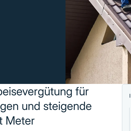
peisevergütung für
agen und steigende
t Meter