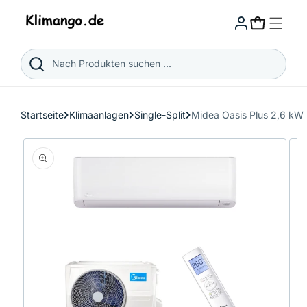
Direkt
zum
Warenkorb
Inhalt
Nach Produkten suchen ...
Startseite
Klimaanlagen
Single-Split
Midea Oasis Plus 2,6 k
Zu
Produktinformationen
springen