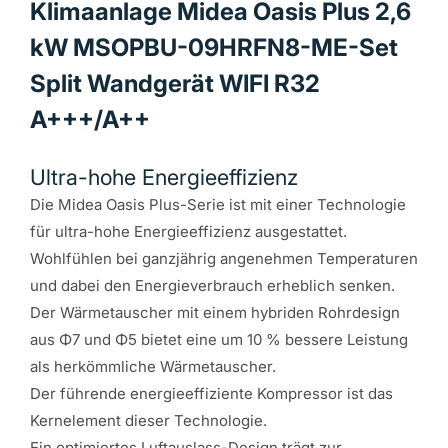
Klimaanlage Midea Oasis Plus 2,6
Produktdatenblatt
kW MSOPBU-09HRFN8-ME-Set
Download PDF
Split Wandgerät WIFI R32
A+++/A++
Installationsanleitung
Download PDF
Ultra-hohe Energieeffizienz
Die Midea Oasis Plus-Serie ist mit einer Technologie
für ultra-hohe Energieeffizienz ausgestattet.
Anlagenbuch
Wohlfühlen bei ganzjährig angenehmen Temperaturen
Download PDF
und dabei den Energieverbrauch erheblich senken.
Der Wärmetauscher mit einem hybriden Rohrdesign
aus Φ7 und Φ5 bietet eine um 10 % bessere Leistung
Energieeffizienz Plaketen
als herkömmliche Wärmetauscher.
Bild anschauen
Der führende energieeffiziente Kompressor ist das
Kernelement dieser Technologie.
Ein optimiertes Luftauslass-Design trägt zur