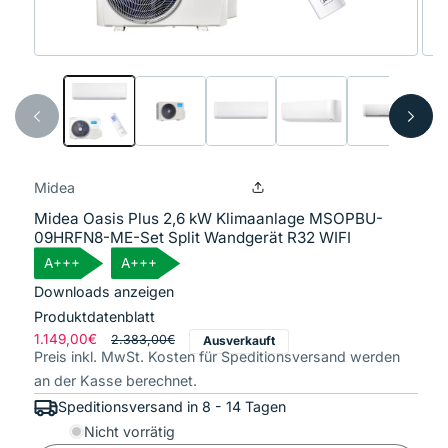
Medien
Med
1
2
in
in
Modal
Mod
öffnen
öffn
Midea
Midea Oasis Plus 2,6 kW Klimaanlage MSOPBU-
09HRFN8-ME-Set Split Wandgerät R32 WIFI
A+++
A+++
Downloads anzeigen
Produktdatenblatt
Normaler
1.149,00€
Verkaufspreis
2.383,00€
Ausverkauft
Preis inkl. MwSt. Kosten für Speditionsversand werden
Preis
an der Kasse berechnet.
Speditionsversand in 8 - 14 Tagen
Nicht vorrätig