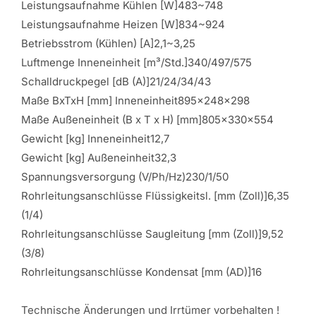
Leistungsaufnahme Kühlen [W]483~748
Leistungsaufnahme Heizen [W]834~924
Betriebsstrom (Kühlen) [A]2,1~3,25
Luftmenge Inneneinheit [m³/Std.]340/497/575
Schalldruckpegel [dB (A)]21/24/34/43
Maße BxTxH [mm] Inneneinheit895x248x298
Maße Außeneinheit (B x T x H) [mm]805x330x554
Gewicht [kg] Inneneinheit12,7
Gewicht [kg] Außeneinheit32,3
Spannungsversorgung (V/Ph/Hz)230/1/50
Rohrleitungsanschlüsse Flüssigkeitsl. [mm (Zoll)]6,35
(1/4)
Rohrleitungsanschlüsse Saugleitung [mm (Zoll)]9,52
(3/8)
Rohrleitungsanschlüsse Kondensat [mm (AD)]16
Technische Änderungen und Irrtümer vorbehalten !